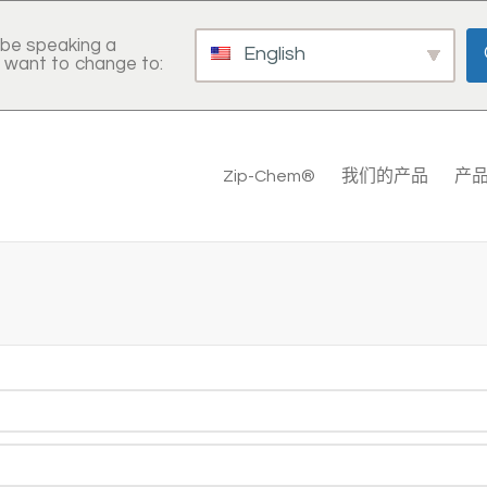
be speaking a
English
 want to change to:
Zip-Chem®
我们的产品
产