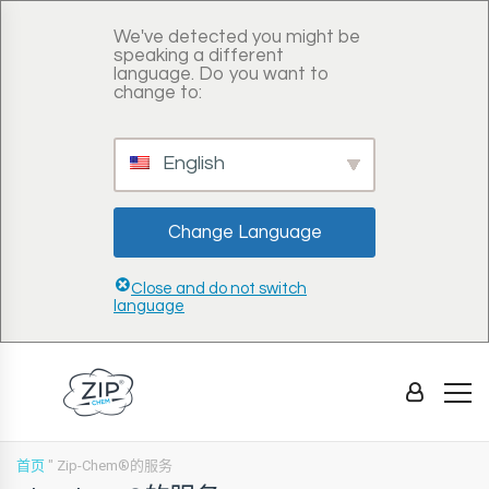
We've detected you might be
speaking a different
language. Do you want to
change to:
English
Change Language
Close and do not switch
language
首页
"
Zip-Chem®的服务