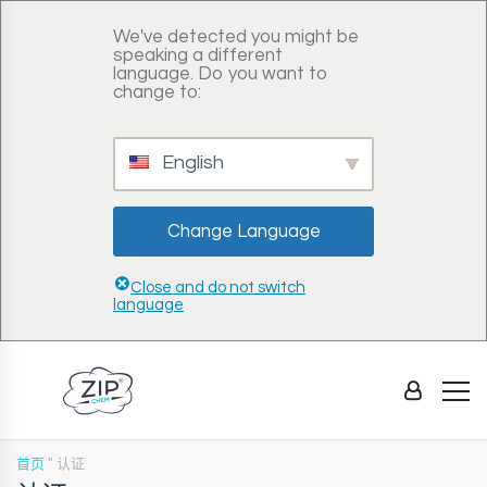
We've detected you might be
speaking a different
language. Do you want to
change to:
English
Change Language
Close and do not switch
language
首页
"
认证