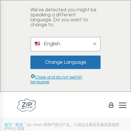
We've detected you might be
speaking a different
language. Do you want to
change to:
English
Change Language
Close and do not switch
language
首页
"
新闻
"
Zip-Chem 将停产部分产品，以退出全氟和多氟烷基物质
(PFAS) 领域