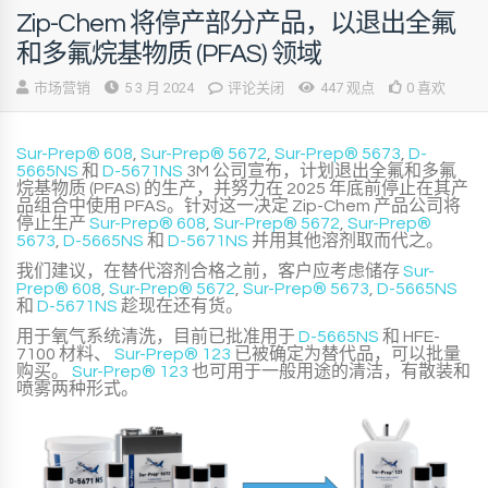
Zip-Chem 将停产部分产品，以退出全氟
和多氟烷基物质 (PFAS) 领域
市场营销
5 3 月 2024
评论关闭
447 观点
0 喜欢
Sur-Prep® 608
,
Sur-Prep® 5672
,
Sur-Prep® 5673
,
D-
5665NS
和
D-5671NS
3M 公司宣布，计划退出全氟和多氟
烷基物质 (PFAS) 的生产，并努力在 2025 年底前停止在其产
品组合中使用 PFAS。针对这一决定
Zip-Chem 产品公司
将
停止生产
Sur-Prep® 608
,
Sur-Prep® 5672
,
Sur-Prep®
5673
,
D-5665NS
和
D-5671NS
并用其他溶剂取而代之。
我们建议，在替代溶剂合格之前，客户应考虑储存
Sur-
Prep® 608
,
Sur-Prep® 5672
,
Sur-Prep® 5673
,
D-5665NS
和
D-5671NS
趁现在还有货。
用于氧气系统清洗，目前已批准用于
D-5665NS
和 HFE-
7100 材料、
Sur-Prep® 123
已被确定为替代品，可以批量
购买。
Sur-Prep® 123
也可用于一般用途的清洁，有散装和
喷雾两种形式。