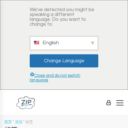
We've detected you might be
speaking a different
language. Do you want to
change to:
English
Change Language
Close and do not switch
language
首页
"
活动
"
标签