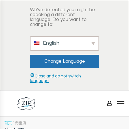
We've detected you might be
speaking a different
language. Do you want to
change to:
English
Change Language
Close and do not switch
language
首页
"
淘宝店