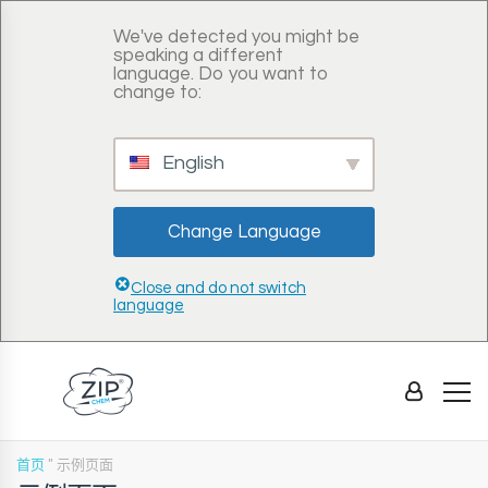
We've detected you might be
speaking a different
language. Do you want to
change to:
English
Change Language
Close and do not switch
language
首页
"
示例页面