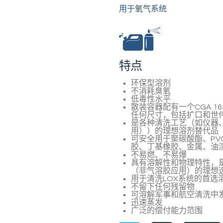
用于氧气系统
特点
环保型溶剂
不消耗臭氧
低毒性水平
散装容器配有一个CGA 
任何尺寸，包括扩口和世
是各种清洗工艺（如仪器、
用））的理想溶剂替代品
可安全用于聚碳酸酯、PV
胶、丁基橡胶、金属、油
不易燃、不易爆
具有溶解性和物理特性，
（非气溶胶应用）的理想
用于清洗LOX系统的首选
不留下任何残留物
可溶解军事和航空清洗中
迅速蒸发
广泛的偿付能力范围