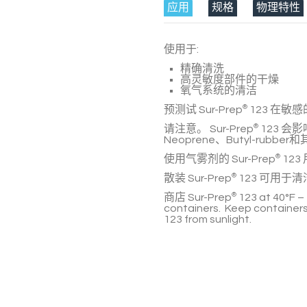
应用
规格
物理特性
使用于:
精确清洗
高灵敏度部件的干燥
氧气系统的清洁
预测试
Sur-Prep
®
123
在敏感
请注意。
Sur-Prep
®
123
会影响
Neoprene、Butyl-rub
使用气雾剂的
Sur-Prep
®
123
散装
Sur-Prep
®
123
可用于清
商店
Sur-Prep
®
123
at 40°F –
containers. Keep containers
123
from sunlight.