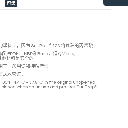
包装
的塑料上，因为
Sur-Prep
®
123
将疯狂的丙烯酸
到EPDM、NBR和Buna，但对Viton、
ber和其他材料是安全的。
用于一般用途和接触清洁
洁LOX管道。
 100°F (4.4°C – 37.8°C) in the original unopened
 closed when not in use and protect
Sur-Prep
®