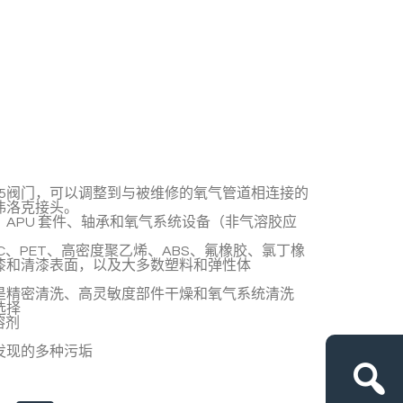
165阀门，可以调整到与被维修的氧气管道相连接的
伟洛克接头。
APU 套件、轴承和氧气系统设备（非气溶胶应
C、PET、高密度聚乙烯、ABS、氟橡胶、氯丁橡
漆和清漆表面，以及大多数塑料和弹性体
是精密清洗、高灵敏度部件干燥和氧气系统清洗
选择
溶剂
发现的多种污垢