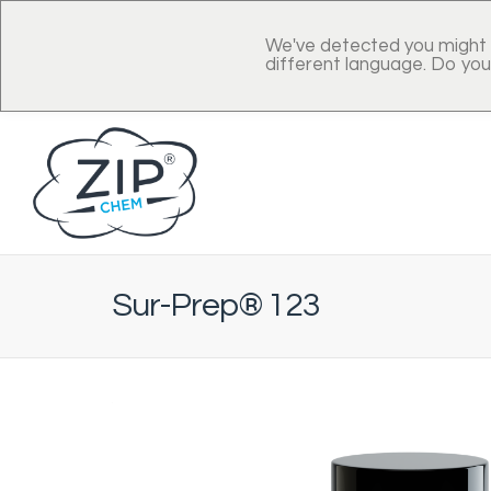
We've detected you might 
different language. Do you
Sur-Prep® 123