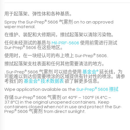
用于起落架、弹性体和各种基质。
Spray the
Sur-Prep
®
5606 气雾剂
on to an approved
wiper material.
在维护、装配和大修期间，擦拭起落架以清除污染物。
任何未经测试的基质与
Mil-PRF-5606
使用前需进行测试
Sur-Prep
®
5606
在这些地区。
使用时，在一块经认可的布上喷上
Sur-Prep
®
5606
.
擦拭起落架支柱表面和任何其他需要清洁的地方。
.
Sur-Prep
®
5606 气雾剂
可以结合使用
基金会
®
延长线，为
可能难以到达但需要喷涂的区域提供有针对性的喷涂。请参
考我们的
基金会
®
技术数据表
欲了解更多信息。
Wipe application available as the
Sur-Prep
®
5606 擦拭
存储
Sur-Prep
®
5606 气雾剂
at 40°F – 100°F (4.4°C –
37.8°C) in the original unopened containers. Keep
containers closed when not in use and protect the
Sur-
Prep
®
5606 气雾剂
from direct sunlight.