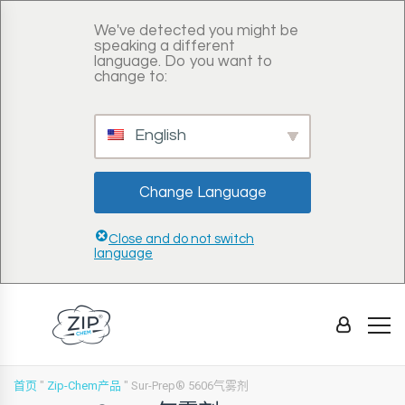
We've detected you might be
speaking a different
language. Do you want to
change to:
English
Change Language
Close and do not switch
language
首页
"
Zip-Chem产品
"
Sur-Prep® 5606气雾剂