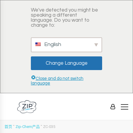
We've detected you might be
speaking a different
language. Do you want to
change to:
English
Change Language
Close and do not switch
language
首页
"
Zip-Chem产品
"
ZC-035