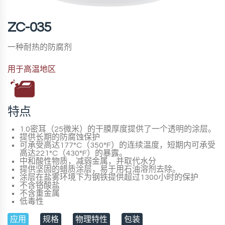
ZC-035
一种耐热的防腐剂
用于高温地区
特点
1.0密耳（25微米）的干膜厚度提供了一个透明的涂层。
提供长期的防腐蚀保护
可承受高达177°C（350°F）的连续温度，短期内可承受
高达221°C（430°F）的暴露。
中和酸性物质，减弱金属，并取代水分
提供坚固的蜡质涂层，易于用石油溶剂去除。
涂层在盐雾环境下为钢铁提供超过1300小时的保护
不含铬酸盐
不含重金属
低毒性
应用
规格
物理特性
包装