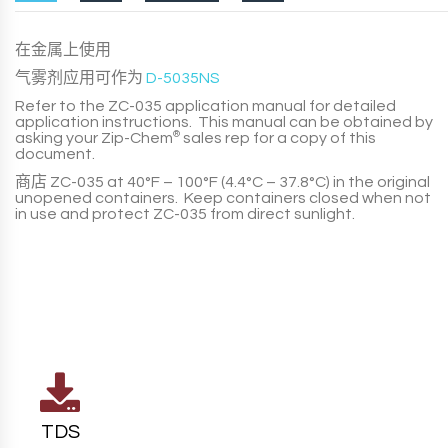
在金属上使用
气雾剂应用可作为
D-5035NS
Refer to the
ZC-035
application manual for detailed
application instructions. This manual can be obtained by
asking your
Zip-Chem
®
sales rep for a copy of this
document.
商店
ZC-035
at
40°F – 100°F (4.4°C – 37.8°C)
in the original
unopened containers. Keep containers closed when not
in use and protect
ZC-035
from direct sunlight.
TDS