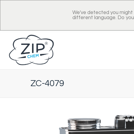
We've detected you might 
different language. Do you
ZC-4079