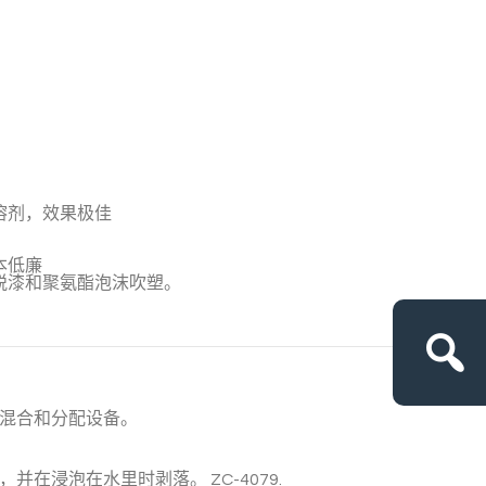
溶剂，效果极佳
本低廉
脱漆和聚氨酯泡沫吹塑。
混合和分配设备。
化，并在浸泡在水里时剥落。
ZC-4079
.