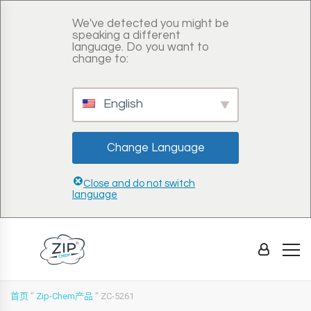
We've detected you might be
speaking a different
language. Do you want to
change to:
English
Change Language
Close and do not switch
language
首页
"
Zip-Chem产品
"
ZC-5261