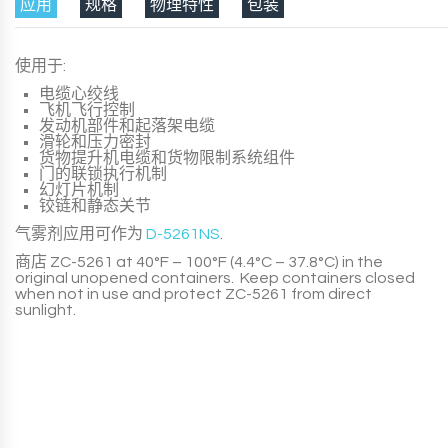
应用
规格
物理特性
包装
使用于:
电缆心绞线
飞机飞行控制
发动机部件和起落架电缆
滑轮和压力密封
货物提升机电缆和货物限制系统组件
门的联锁执行机制
幻灯片机制
铰链和静态关节
气雾剂应用可作为
D-5261NS
.
商店
ZC-5261
at 40°F – 100°F (4.4°C – 37.8°C) in the
original unopened containers. Keep containers closed
when not in use and protect
ZC-5261
from direct
sunlight.