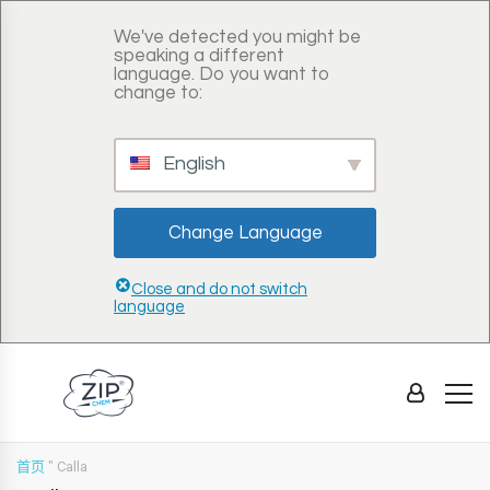
We've detected you might be
speaking a different
language. Do you want to
change to:
English
Change Language
Close and do not switch
language
首页
"
Calla