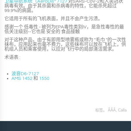
卫星导航系统（AeroDis
®
7127
对SARS-CoV-2和人类冠状
病毒有效。由于其杀菌和杀病毒的特性，它能杀死超过
99.9%的病菌。
它适用于所有的飞机表面，并且不会产生污渍。
感谢一个
低毒性
- 被列为EPA毒性类别IV，是急性毒性的最
低关注级别--它也是
安全的
食品接触
对于这种产品，由于有即用型喷雾瓶或称为 "毛巾 "的一次性
抹布，应用起来也毫不费力，这些抹布可以放在飞机上，供
机组人员和乘客使用，以应对飞行中的局部清洁需求。
术语表 :
波音D6-7127
AMS 1452
和
1550
标签。
ǞǞǞ
,
Calla