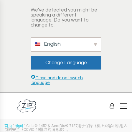
We've detected you might be
speaking a different
language. Do you want to
change to:
English
Change Language
Close and do not switch
language
首页
"
新闻
"
Calla® 1452 & AeroDis® 7127用于保障飞机上乘客和机组人
员的安全（COVID-19批准的消毒液）。