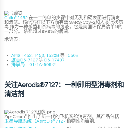
Calla
®
1452
在一个简单的步骤中对无孔和硬表面进行消毒
和清洁。该配方在以下方面有效
SARS-CoV-2和人类冠状病
毒
作为一种杀菌和杀病毒的溶液，它是美国环保局清单N的
一部分。
杀死超过99.9%的病菌
.
术语表 :
AMS 1452
,
1453
,
1530B
等
1550B
波音D6-7127
等
D6-17487
海事局：01-1A-509-2
关注Aerodis®7127：一种即用型消毒剂和
清洁剂
Zip-Chem
®
推出了新一代的飞机客舱消毒剂，其产品包括
卫星导航系统（AeroDis
®
7127
植物性消毒剂
.