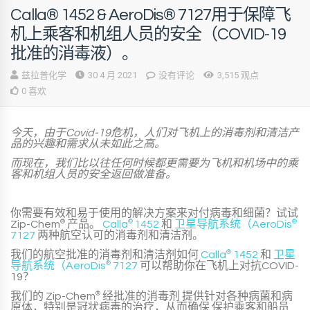
Calla® 1452 & AeroDis® 7127用于保障飞
机上乘客和机组人员的安全（COVID-19
批准的消毒液）。
兹拉普化学
30 4 月 2021
没有评论
3,515 观点
0 喜欢
今天，由于Covid-19危机，人们对飞机上的消毒剂和清洁产
品的兴趣和需求从未如此之高。
而现在，我们比以往任何时候都更需要为飞机和机场中的乘
客和机组人员的安全返回做准备。
你需要有效和易于使用的解决方案来对付病毒和细菌？试试
Zip-Chem
®
产品。
Calla
®
1452
和
卫星导航系统（AeroDis
®
7127
两种航空认可的消毒剂和清洁剂。
我们的航空批准的消毒剂和清洁剂如何
Calla
®
1452
和
卫星
导航系统（AeroDis
®
7127
可以帮助你在飞机上对抗COVID-
19？
我们的
Zip-Chem
®
经批准的消毒剂
提供针对各种病菌和病
原体，特别是冠状病毒的治疗，从而确保
保护乘客和船员