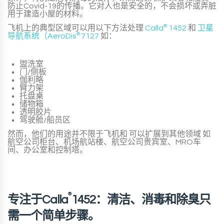
防止Covid-19的传播。它对人也是安全的，不会损坏或弄脏
用于建造小屋的材料。
飞机上的典型区域可以用以下方法处理
Calla
®
1452
和
卫星
导航系统（AeroDis
®
7127
如：
盥洗室
门/侧板
伽利略
臂力架
托盘桌
储物箱
透明胶片
驾驶舱/船员区
然而，他们的用途并不限于飞机和
可以扩展到其他领域
如
航空公司柜台、机场航站楼、航空公司贵宾室、MRO车
间、办公室和控制塔。
®
专注于Calla
1452：清洁、消毒和除臭只
需一个简单步骤。