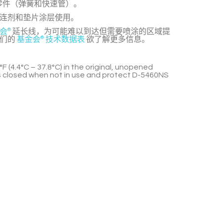
统零件（弹簧和快速管）。
连剂和垫片涂层使用。
会
®
延长线，为可能难以到达但需要喷涂的区域提
我们的
基金会
®
技术数据表
欲了解更多信息。
°F (4.4°C – 37.8°C) in the original, unopened
 closed when not in use and protect
D-5460NS