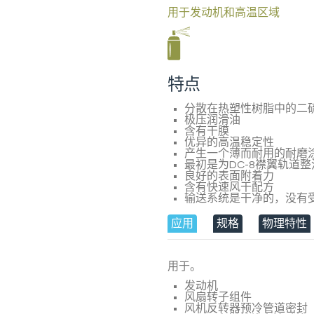
用于发动机和高温区域
特点
分散在热塑性树脂中的二硫
极压润滑油
含有干膜
优异的高温稳定性
产生一个薄而耐用的耐磨涂层，
最初是为DC-8襟翼轨道
良好的表面附着力
含有快速风干配方
输送系统是干净的，没有
应用
规格
物理特性
用于。
发动机
风扇转子组件
风机反转器预冷管道密封