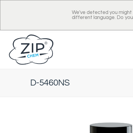
We've detected you might 
different language. Do you
D-5460NS