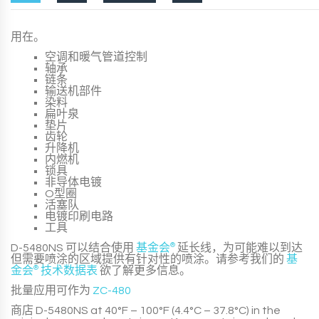
用在。
空调和暖气管道控制
轴承
链条
输送机部件
染料
扁叶泉
垫片
齿轮
升降机
内燃机
锁具
非导体电镀
O型圈
活塞队
电镀印刷电路
工具
D-5480NS
可以结合使用
基金会
®
延长线，为可能难以到达
但需要喷涂的区域提供有针对性的喷涂。请参考我们的
基
金会
®
技术数据表
欲了解更多信息。
批量应用可作为
ZC-480
商店
D-5480NS
at 40°F – 100°F (4.4°C – 37.8°C) in the