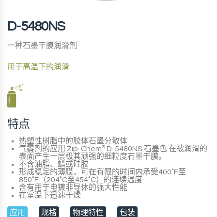
D-5480NS
一种石墨干膜润滑剂
用于高温下的润滑
特点
热塑性树脂中的胶体石墨分散体
气雾剂的应用
Zip-Chem
®
D-5480NS 石墨色
在被润滑的
表面产生一层极其顽强的细粒度石墨干膜。
不含油脂、蜡或硅胶
形成稳定的薄膜，可在有限的时间内承受400˚F至
850˚F（204˚C至454˚C）的连续温度
含有用于电镀非导体的强大性能
在室温下迅速干燥
应用
规格
物理特性
包装