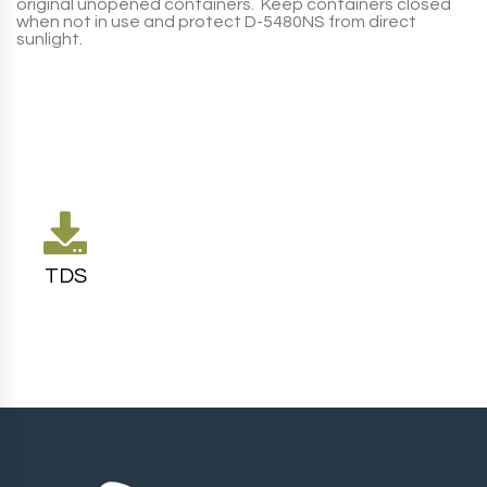
original unopened containers. Keep containers closed
when not in use and protect
D-5480NS
from direct
sunlight.
TDS