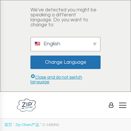
We've detected you might be
speaking a different
language. Do you want to
change to:
English
Change Language
Close and do not switch
language
首页
"
Zip-Chem产品
"
D-5480NS