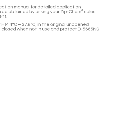
cation manual for detailed application
n be obtained by asking your
Zip-Chem
®
sales
ent.
F (4.4°C – 37.8°C)
in the original unopened
 closed when not in use and protect
D-5665NS