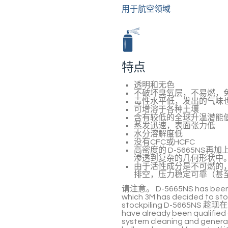
用于航空领域
特点
透明和无色
不破坏臭氧层，不易燃，
毒性水平低，发出的气味
可增溶于各种土壤
含有较低的全球升温潜能
蒸发迅速，表面张力低
水分溶解度低
没有CFC或HCFC
高密度的
D-5665NS
再加
渗透到复杂的几何形状中
由于活性成分是不可燃的
排空，压力稳定可靠（甚
请注意。
D-5665NS
has been
which 3M has decided to st
stockpiling
D-5665NS
趁现在
have already been qualifie
system cleaning and genera