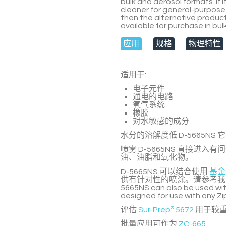
bulk and aerosol formats. If
cleaner for general-purpose
then the alternative product
available for purchase in bu
应用
规格
物理特性
适用于:
电子元件
通电的电路
氧气系统
橡胶
对水敏感的成分
水分的溶解度低
D-5665NS
它
喷雾
D-5665NS
直接进入有问
油、油脂和氧化物。
D-5665NS
可以结合使用
基金
供有针对性的喷涂。请参考
5665NS
can also be used wi
designed for use with any
Zi
评估
Sur-Prep
®
5672
用于较
批量应用可作为
ZC-665