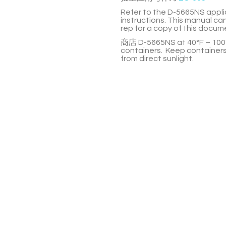
Refer to the
D-5665NS
appli
instructions. This manual ca
rep for a copy of this docum
商店
D-5665NS
at
40°F – 100°
containers. Keep containers
from direct sunlight.