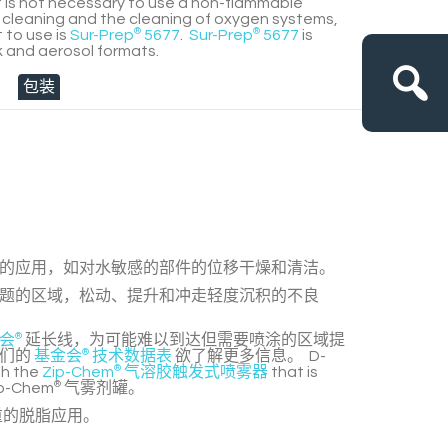
 it is not necessary to use a non-flammable
 cleaning and the cleaning of oxygen systems,
 to use is
Sur-Prep
®
5677
.
Sur-Prep
®
5677
is
lk and aerosol formats.
包装
的应用，如对水敏感的部件的位移干燥和清洁。
题的区域，松动、提升和冲走轻度沉积的不良
会
®
延长线，为可能难以到达但需要喷涂的区域提
我们的
基金会
®
技术数据表
欲了解更多信息。
D-
th the
Zip-Chem
®
气溶胶触发式喷雾器
that is
p-Chem
®
气雾剂罐。
重的脱脂应用。