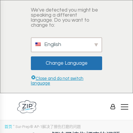
We've detected you might be
speaking a different
language. Do you want to
change to:
English
Change Language
Close and do not switch
language
首页
"
Sur-Prep® AP-1解决了擦伤打磨的问题