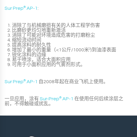
Sur Prep
®
AP-1
:
消除了与机械磨损有关的人体工程学伤害
比磨砂更均匀地重新激活
消除了可能对环境造成危害的打磨粉尘
缩短流动时间
提高涂料的耐久性
增加了最小的重量（<1公斤/1000米
2
)到油漆表面
锐化涂料的边缘
易于喷涂，适合大面积应用
可用于小面积应用的气雾剂形式。
Sur Prep
®
AP-1
自2008年起在商业飞机上使用。
一旦应用，涂有
Sur-Prep
®
AP-1
在使用任何后续涂层之
前，不得触碰或扰乱。