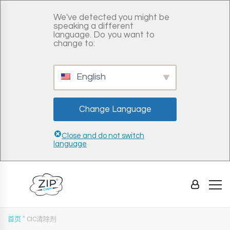
We've detected you might be
speaking a different
language. Do you want to
change to:
English
Change Language
Close and do not switch
language
首页
"
CIC清除剂