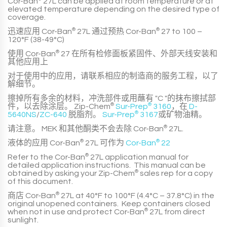
Cor-Ban
27L
can be applied at
room temperature
or at
elevated temperature
depending on the desired type of
coverage.
迅速应用
Cor-Ban
®
27L
通过预热
Cor-Ban
®
27
to
100 –
120°F (38-49°C)
使用
Cor-Ban
®
27
在所有检修面板紧固件、外部天线安装和
其他应用上
对于使用中的应用，请联系相应的制造商的服务工程，以了
解细节。
擦掉所有多余的材料，冲洗部件或用蘸有 "C "的抹布擦拭部
件，以去除涂层。
Zip-Chem
®
Sur-Prep
®
3160
，在
D-
5640NS
/
ZC-640
脱脂剂。
Sur-Prep
®
3167
或矿物油精。
请注意。
MEK 和其他酮类不会去除
Cor-Ban
®
27L
.
液体的应用
Cor-Ban
®
27L
可作为
Cor-Ban
®
22
Refer to the
Cor-Ban
®
27L
application manual for
detailed application instructions. This manual can be
obtained by asking your
Zip-Chem
®
sales rep for a copy
of this document.
商店
Cor-Ban
®
27L
at
40°F to 100°F (4.4°C – 37.8°C)
in the
original unopened containers. Keep containers closed
when not in use and protect
Cor-Ban
®
27L
from direct
sunlight.