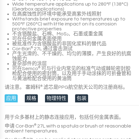
Wide temperature applications up to
280°F (138°C)
(Gearbox applications)
在高腐蚀性的环境中能承受高紫外线照射
Withstands brief exposure to temperatures up to
500°F (260°C)
with little impact on its corrosion
protective properties
不含铬酸盐、石棉、MoS
、石墨或重金属
2
可在任何金属表面使用
被批准作为含铬酸盐的非固化浆料的替代品
Cor-Ban
®
27L
通过雷击测试
产生光滑的、不干燥的、均匀的薄膜，产生良好的抗腐
蚀能力
复杂部件的涂层
可在Semco
®
可与行业内常见的标准气动或棘轮密封胶
枪配合使用的密封筒，以及用于手动涂抹的可折叠管和
与黄油枪配合使用的黄油筒
请注意。
塞姆科
®
滤芯是PPG航空航天公司的注册商标。
应用
规格
物理特性
包装
用于众多基材上的静态连接应用，包括任何金属表面。
申请
Cor-Ban
®
27L
with a spatula or brush at reasonable
ambient temperatures
.
®