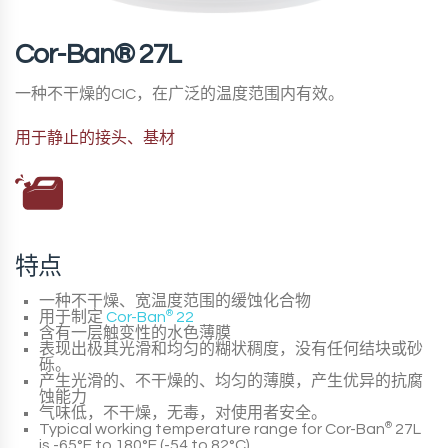
Cor-Ban® 27L
一种不干燥的CIC，在广泛的温度范围内有效。
用于静止的接头、基材
特点
一种不干燥、宽温度范围的缓蚀化合物
用于制定
Cor-Ban
®
22
含有一层触变性的水色薄膜
表现出极其光滑和均匀的糊状稠度，没有任何结块或砂
砾。
产生光滑的、不干燥的、均匀的薄膜，产生优异的抗腐
蚀能力
气味低，不干燥，无毒，对使用者安全。
Typical working temperature range for
Cor-Ban
®
27L
is
-65°F to 180°F (-54 to 82°C)