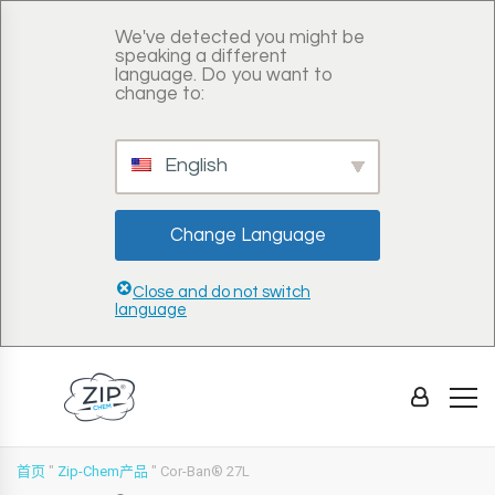
We've detected you might be
speaking a different
language. Do you want to
change to:
English
Change Language
Close and do not switch
language
首页
"
Zip-Chem产品
"
Cor-Ban® 27L