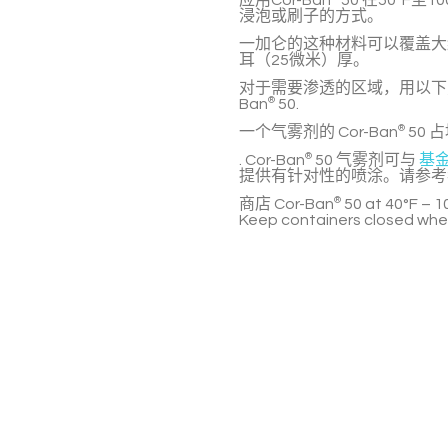
应用Cor-Ban
50
在50°F至1
浸泡或刷子的方式。
一加仑的这种材料可以覆盖大约
耳（25微米）厚。
对于需要渗透的区域，用以
Ban
®
50
.
一个气雾剂的
Cor-Ban
®
50
占
.
Cor-Ban
®
50
气雾剂可与
基
提供有针对性的喷涂。请参
商店
Cor-Ban
®
50
at 40°F – 10
Keep containers closed when