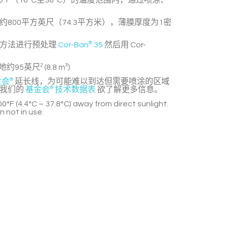
00°F（10°C至38°C）的温度范围内，通过喷涂、
800平方英尺（74.3平方米），薄膜厚度为1密
下方法进行预处理
Cor-Ban
®
35
然后用
Cor-
地约95英尺
2
(8.8 m²)
金会
®
延长线，为可能难以到达但需要喷涂的区域
考我们的
基金会
®
技术数据表
欲了解更多信息。
0°F (4.4°C – 37.8°C) away from direct sunlight.
 not in use.