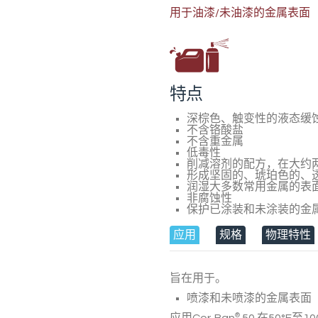
用于油漆/未油漆的金属表面
特点
深棕色、触变性的液态缓
不含铬酸盐
不含重金属
低毒性
削减溶剂的配方，在大约
形成坚固的、琥珀色的、透
润湿大多数常用金属的表
非腐蚀性
保护已涂装和未涂装的金
应用
规格
物理特性
旨在用于。
喷漆和未喷漆的金属表面
®