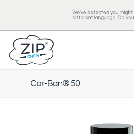
We've detected you might 
different language. Do you
Cor-Ban® 50