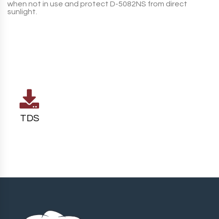
when not in use and protect
D-5082NS
from direct
sunlight.
TDS