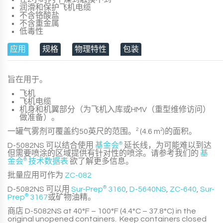
润滑和保护飞机电缆
不含铬酸盐
不含重金属
低毒性
应用
规格
物理特性
包装
旨在用于。
飞机
飞机电缆
机身和机翼部分（为飞机入库或HMV（重型维修访问）
做准备）。
一罐气雾剂可覆盖约50英尺的范围。
2
(4.6 m
2
)的面积。
D-5082NS
可以结合使用
基金会
®
延长线，为可能难以到达
但需要喷涂的区域提供有针对性的喷涂。请参考我们的
基
金会
®
技术数据表
欲了解更多信息。
批量应用可作为
ZC-082
D-5082NS
可以用
Sur-Prep
®
3160
,
D-5640NS
,
ZC-640
,
Sur-
Prep
®
3167
或矿物油精。
商店
D-5082NS
at 40°F – 100°F (4.4°C – 37.8°C) in the
original unopened containers. Keep containers closed