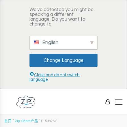
We've detected you might be
speaking a different
language. Do you want to
change to:
English
Change Language
Close and do not switch
language
首页
"
Zip-Chem产品
"
D-5082NS