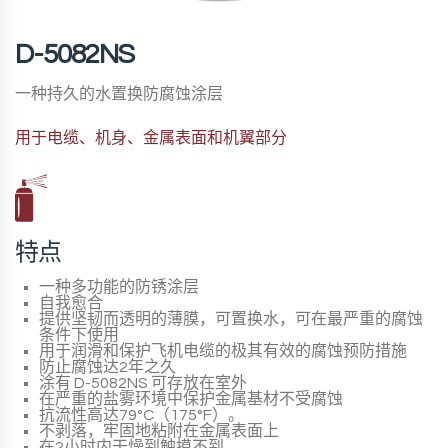
D-5082NS
一种持久的水置换防腐蚀涂层
用于电缆、机身、金属表面和机翼部分
特点
一种多功能的防锈涂层
自我愈合
提供坚韧而透明的薄膜，可置换水，可在最严重的腐蚀
条件下使用
用于润滑和保护飞机电缆的极其有效的腐蚀预防措施
防止腐蚀达2年之久
涂有
D-5082NS
可存放在室外
在严重的盐雾环境中保护金属基材不受腐蚀
抗流性高达79°C（175°F）。
不剥落，牢固地粘附在金属表面上
在2小时内干燥到触摸不到