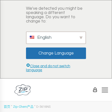
We've detected you might be
speaking a different
language. Do you want to
change to:
English
Change Language
Close and do not switch
language
首页
"
Zip-Chem产品
"
D-5616NS