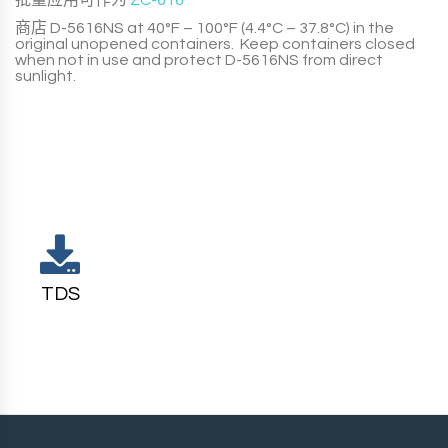
批量应用可作为
ZC-616
商店
D-5616NS
at 40°F – 100°F (4.4°C – 37.8°C) in the
original unopened containers. Keep containers closed
when not in use and protect
D-5616NS
from direct
sunlight.
TDS