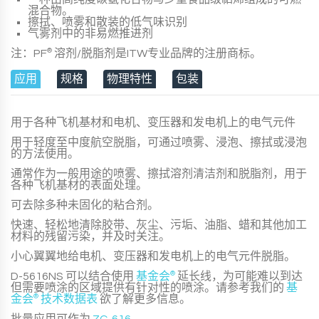
混合物。
擦拭、喷雾和散装的低气味识别
气雾剂中的非易燃推进剂
注：PF
®
溶剂/脱脂剂是ITW专业品牌的注册商标。
应用
规格
物理特性
包装
用于各种飞机基材和电机、变压器和发电机上的电气元件
用于轻度至中度航空脱脂，可通过喷雾、浸泡、擦拭或浸泡
的方法使用。
通常作为一般用途的喷雾、擦拭溶剂清洁剂和脱脂剂，用于
各种飞机基材的表面处理。
可去除多种未固化的粘合剂。
快速、轻松地清除胶带、灰尘、污垢、油脂、蜡和其他加工
材料的残留污染，并及时关注。
小心翼翼地给电机、变压器和发电机上的电气元件脱脂。
D-5616NS
可以结合使用
基金会
®
延长线，为可能难以到达
但需要喷涂的区域提供有针对性的喷涂。请参考我们的
基
金会
®
技术数据表
欲了解更多信息。