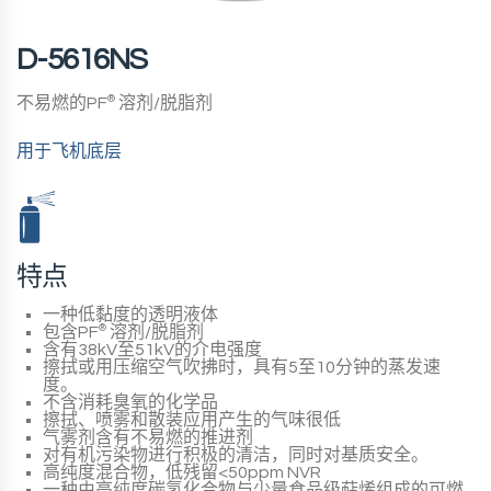
D-5616NS
不易燃的PF
®
溶剂/脱脂剂
用于飞机底层
特点
一种低黏度的透明液体
包含PF
®
溶剂/脱脂剂
含有38kV至51kV的介电强度
擦拭或用压缩空气吹拂时，具有5至10分钟的蒸发速
度。
不含消耗臭氧的化学品
擦拭、喷雾和散装应用产生的气味很低
气雾剂含有不易燃的推进剂
对有机污染物进行积极的清洁，同时对基质安全。
高纯度混合物，低残留<50ppm NVR
一种由高纯度碳氢化合物与少量食品级萜烯组成的可燃