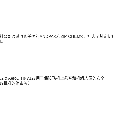
材料公司通过收购美国的ANDPAK和ZIP-CHEM®，扩大了其定制
围。
 1452 & AeroDis® 7127用于保障飞机上乘客和机组人员的安全
D-19批准的消毒液）。