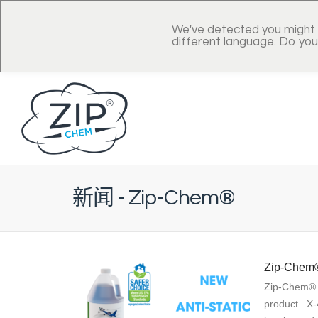
We've detected you might 
different language. Do you
新闻 - Zip-Chem®
Zip-Chem® 
Zip-Chem® i
product. X-4