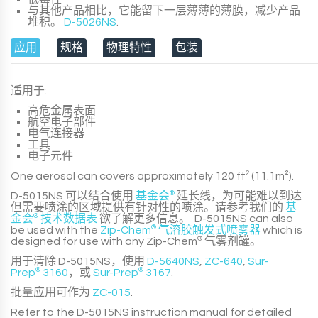
与其他产品相比，它能留下一层薄薄的薄膜，减少产品
堆积。
D-5026NS
.
应用
规格
物理特性
包装
适用于:
高危金属表面
航空电子部件
电气连接器
工具
电子元件
One aerosol can
covers
approximately
120 ft
2
(11.1m²)
.
D-5015NS
可以结合使用
基金会
®
延长线，为可能难以到达
但需要喷涂的区域提供有针对性的喷涂。请参考我们的
基
金会
®
技术数据表
欲了解更多信息。
D-5015NS
can also
be used with the
Zip-Chem
®
气溶胶触发式喷雾器
which is
designed for use with any
Zip-Chem
®
气雾剂罐。
用于清除
D-5015NS
，使用
D-5640NS
,
ZC-640
,
Sur-
Prep
®
3160
，或
Sur-Prep
®
3167
.
批量应用可作为
ZC-015
.
Refer to the
D-5015NS
instruction manual for detailed