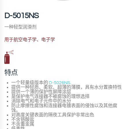
D-5015NS
一种轻型润滑剂
用于航空电子学、电子学
特点
一个轻量级版本的
D-5026NS
.
提供一种轻质、柔软、超薄的薄膜，具有水分置换特性
提供一个薄的保护性屏障涂层
是保护电气连接器不被腐蚀的理想选择
消除电气和电子元件中的水分
防止摩擦性腐蚀和连接器电镀表面的侵蚀以及其他腐
蚀。
对高度关键表面的隔夜工具保护非常出色
不含铬酸盐
不含重金属
低毒性