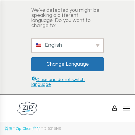
We've detected you might be
speaking a different
language. Do you want to
change to:
English
Change Language
Close and do not switch
language
首页
"
Zip-Chem产品
"
D-5015NS