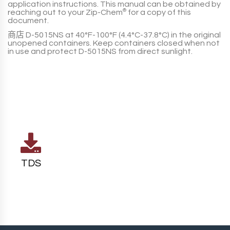
application instructions. This manual can be obtained by
reaching out to your
Zip-Chem
®
for a copy of this
document.
商店
D-5015NS
at
40°F-100°F (4.4°C-37.8°C)
in the original
unopened containers. Keep containers closed when not
in use and protect
D-5015NS
from direct sunlight.
TDS