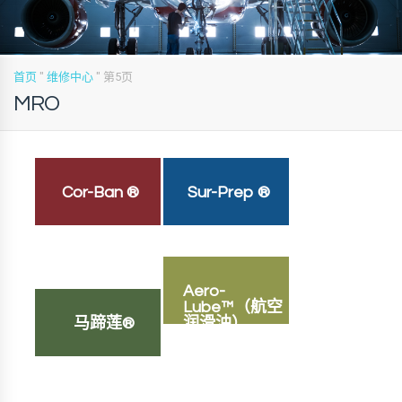
首页
"
维修中心
"
第5页
MRO
Cor-Ban ®
Sur-Prep ®
Aero-
Lube™（航空
马蹄莲®
润滑油）。