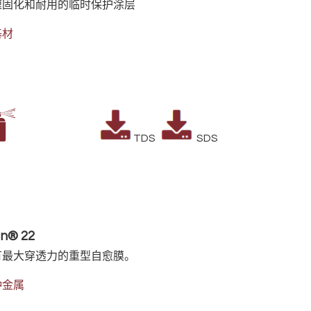
速固化和耐用的临时保护涂层
基材
TDS
SDS
n® 22
有最大穿透力的重型自愈膜。
种金属