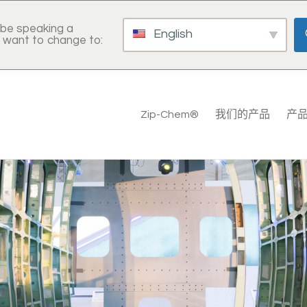
be speaking a
English
 want to change to:
Zip-Chem®
我们的产品
产