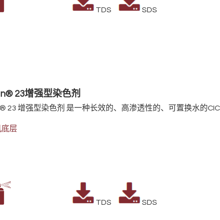
TDS
SDS
Ban® 23增强型染色剂
®
23
增强型染色剂
是一种长效的、高渗透性的、可置换水的CIC
机底层
TDS
SDS