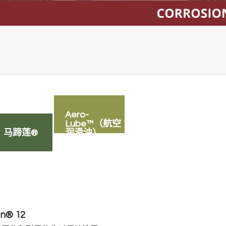
Aero-
Lube™（航空
马蹄莲®
润滑油）。
n® 12