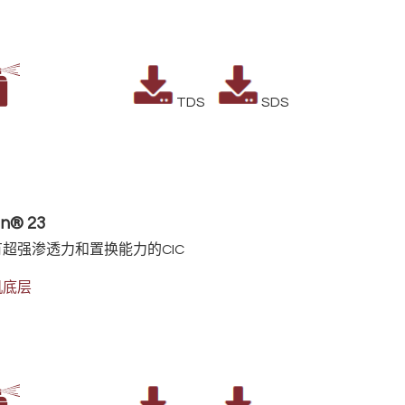
TDS
SDS
n® 23
超强渗透力和置换能力的CIC
机底层