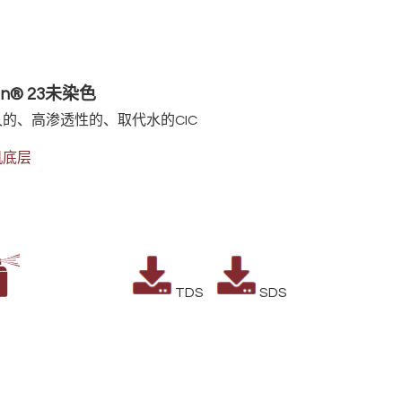
an® 23未染色
的、高渗透性的、取代水的CIC
机底层
TDS
SDS