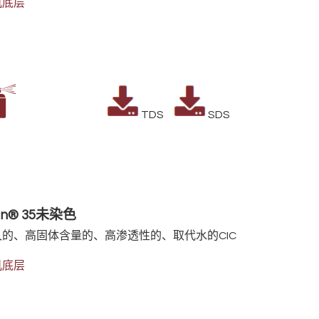
机底层
TDS
SD
an® 35未染色
的、高固体含量的、高渗透性的、取代水的CIC
机底层