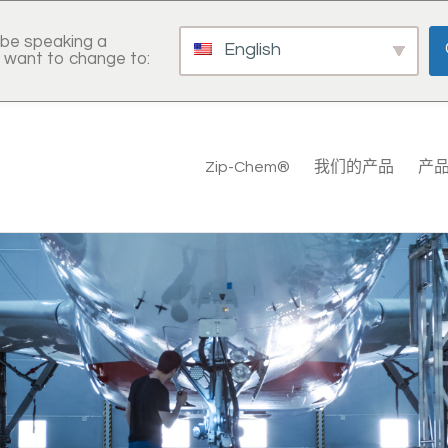
be speaking a
English
 want to change to:
Zip-Chem®
我们的产品
产