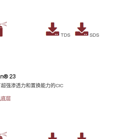
TDS
SDS
n® 23
超强渗透力和置换能力的CIC
机底层