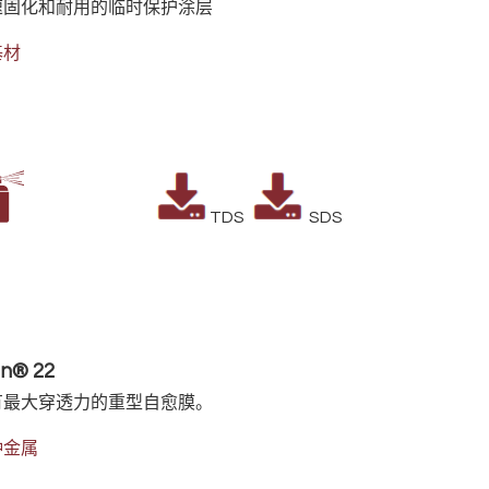
速固化和耐用的临时保护涂层
基材
TDS
SDS
n® 22
有最大穿透力的重型自愈膜。
种金属