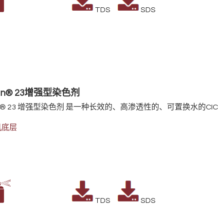
TDS
SDS
Ban® 23增强型染色剂
®
23
增强型染色剂
是一种长效的、高渗透性的、可置换水的CIC
机底层
TDS
SDS