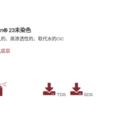
an® 23未染色
的、高渗透性的、取代水的CIC
机底层
TDS
SDS