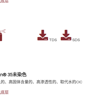
机底层
TDS
SD
an® 35未染色
的、高固体含量的、高渗透性的、取代水的CIC
机底层