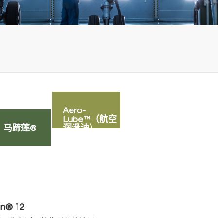
Aero-
Lube™（航空
马蹄莲®
润滑油）。
n® 12