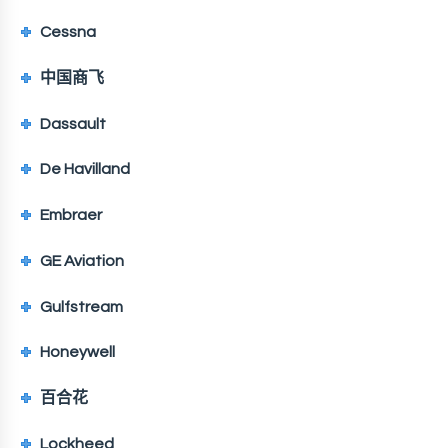
Cessna
中国商飞
Dassault
De Havilland
Embraer
GE Aviation
Gulfstream
Honeywell
百合花
Lockheed