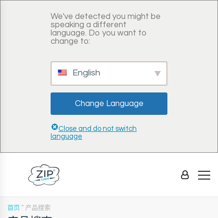
We've detected you might be
speaking a different
language. Do you want to
change to:
English
Change Language
Close and do not switch
language
首页
"
产品搜索